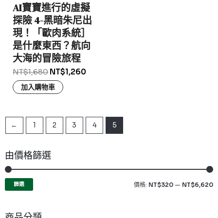
AI寶寶進行的虛擬
探險 4-黑暗朱尼出
現！「歐肉系統］
是什麼東西？航向
大海的冒險旅程
NT$
1,680
NT$
1,260
加入購物車
←
1
2
3
4
5
由價格篩選
篩選
價格:
NT$320
—
NT$6,620
商品分類