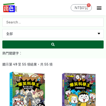
跳
0
購
至
NT$
0
物
主
籃
最新消息
官網限定
線上購書
出色課程
聯絡我們
會員專區
要
Search
內
...
容
依
最
顯示第 49 至 55 項結果，共 55 項
新
項
目
排
序