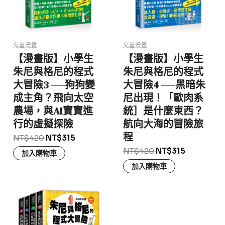
兒童漫畫
兒童漫畫
【漫畫版】小學生
【漫畫版】小學生
朱尼與格尼的程式
朱尼與格尼的程式
大冒險3 ──狗狗變
大冒險4 ──黑暗朱
成主角？飛向太空
尼出現！「歐肉系
農場，與AI寶寶進
統］是什麼東西？
行的虛擬探險
航向大海的冒險旅
程
NT$
420
NT$
315
NT$
420
NT$
315
加入購物車
加入購物車