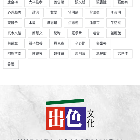
唐金梅
大平信孝
姜信榮
張文朝
張書陸
張爾秦
心理勵志
政治
數學
曾國藩
曾暐傑
李東明
東籬子
水淼
洪志蓮
洪志連
潘懷宗
牛奶杰
真木文繪
簡慧文
紀昀
羅承暈
老舍
董麗艷
蔡榮章
親子教養
費克森
辛泰勳
郭岱軒
阿斯匹靈
陳豐昇
韓妵彛
馬劍濤
馮夢龍
高世達
魯迅