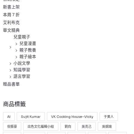
新書上架
本周７折
艾利布克
華文精典
兒童親子
兒童漫畫
親子教養
親子繪本
小說文學
知識學習
語言學習
贈品書單
商品標籤
AI
Sujit Kumar
VK Cooking House─Vicky
于美人
倪振豪
出色文化編輯小組
劉向
吳克己
吳娟瑜