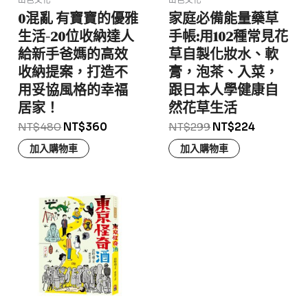
出色文化
出色文化
0混亂 有寶寶的優雅
家庭必備能量藥草
生活-20位收納達人
手帳:用102種常見花
給新手爸媽的高效
草自製化妝水、軟
收納提案，打造不
膏，泡茶、入菜，
用妥協風格的幸福
跟日本人學健康自
居家！
然花草生活
NT$
480
NT$
360
NT$
299
NT$
224
加入購物車
加入購物車