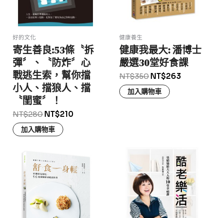
好的文化
健康養生
寄生善良:53條〝拆
健康我最大: 潘博士
彈〞、〝防炸〞心
嚴選30堂好食課
戰逃生索，幫你擋
NT$
350
NT$
263
小人、擋狼人、擋
加入購物車
〝閨蜜〞！
NT$
280
NT$
210
加入購物車