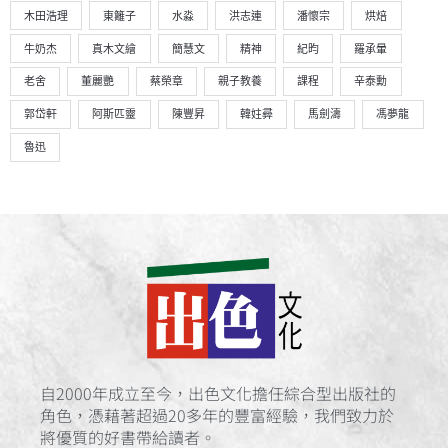
木田浩理
東籬子
水淼
洪志連
潘懷宗
烘焙
牛奶杰
真木文繪
簡慧文
精神
紀昀
羅承暈
老舍
董麗艷
蔡榮章
親子教養
課程
辛泰勳
郭岱軒
阿斯匹靈
陳豐昇
韓妵彛
馬劍濤
馮夢龍
魯迅
自2000年成立至今，出色文化擔任綜合型出版社的
角色，憑藉著超過20多年的豐富經驗，我們致力於
將優質的好書帶給讀者。