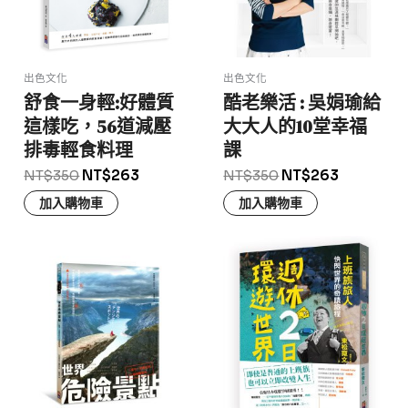
出色文化
出色文化
舒食一身輕:好體質
酷老樂活 : 吳娟瑜給
這樣吃，56道減壓
大大人的10堂幸福
排毒輕食料理
課
NT$
350
NT$
263
NT$
350
NT$
263
加入購物車
加入購物車