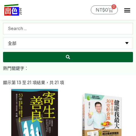
跳
0
購
至
NT$
0
物
主
籃
最新消息
官網限定
線上購書
出色課程
聯絡我們
會員專區
要
Search
內
...
容
依
最
顯示第 13 至 21 項結果，共 21 項
新
項
目
排
序