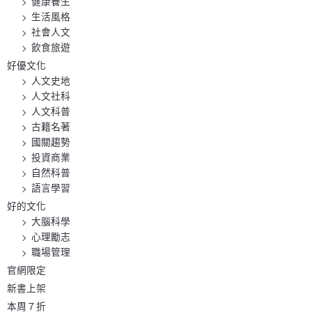
健康養生
生活風格
社會人文
飲食旅遊
好優文化
人文史地
人文社科
人文科普
古籍名著
國關趨勢
投資商業
自然科普
語言學習
好的文化
大腦科學
心理勵志
職場管理
官網限定
新書上架
本周７折