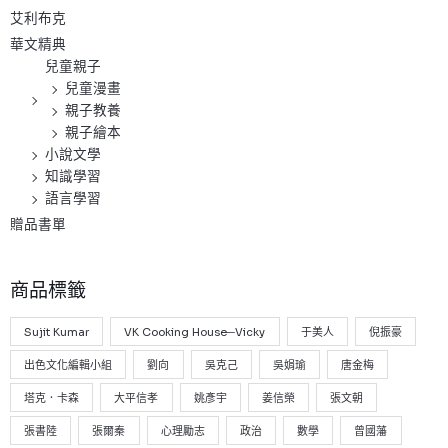
艾利布克
華文精典
兒童親子
兒童漫畫
親子教養
親子繪本
小說文學
知識學習
語言學習
贈品書單
商品標籤
Sujit Kumar
VK Cooking House─Vicky
于美人
倪振豪
出色文化編輯小組
劉向
吳克己
吳娟瑜
唐金梅
塔克．卡森
大平信孝
姚彥宇
姜信榮
張文朝
張書陸
張爾秦
心理勵志
政治
數學
曾國藩