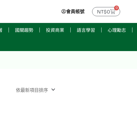
0
購
會員帳號
NT$
0
物
籃
著
國關趨勢
投資商業
語言學習
心理勵志