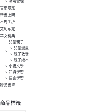
職場管理
官網限定
新書上架
本周７折
艾利布克
華文精典
兒童親子
兒童漫畫
親子教養
親子繪本
小說文學
知識學習
語言學習
贈品書單
商品標籤