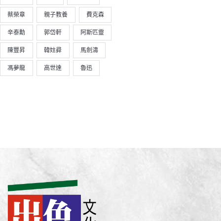
蔡榮章
親子教養
費克森
辛泰勳
郭岱軒
阿斯匹靈
陳豐昇
韓妵彛
馬劍濤
馮夢龍
高世達
魯迅