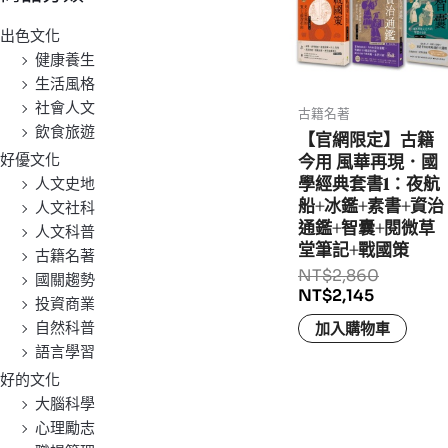
出色文化
健康養生
生活風格
社會人文
古籍名著
飲食旅遊
【官網限定】古籍
今用 風華再現．國
好優文化
學經典套書1：夜航
人文史地
船+冰鑑+素書+資治
人文社科
通鑑+智囊+閱微草
人文科普
堂筆記+戰國策
古籍名著
NT$
2,860
國關趨勢
NT$
2,145
投資商業
自然科普
加入購物車
語言學習
好的文化
大腦科學
心理勵志