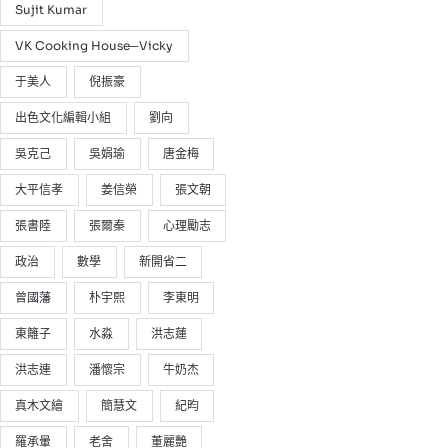
Sujit Kumar
VK Cooking House─Vicky
于美人
倪振豪
出色文化編輯小組
劉向
吳克己
吳娟瑜
唐金梅
大平信孝
姜信榮
張文朝
張書陸
張爾秦
心理勵志
政治
數學
新開省二
曾國藩
朴宇熙
李東明
東籬子
水淼
洪志蓮
洪志連
潘懷宗
牛奶杰
真木文繪
簡慧文
紀昀
羅承暈
老舍
董麗艷