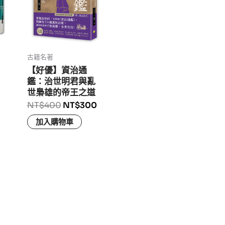
古籍名著
【好優】資治通
鑑：治世明君與亂
世梟雄的帝王之道
NT$
400
NT$
300
加入購物車