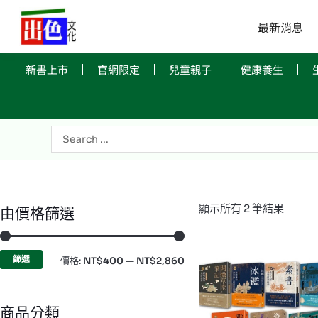
跳
至
最新消息
主
要
新書上市
官網限定
兒童親子
健康養生
內
容
Search
...
依
顯示所有 2 筆結果
由價格篩選
最
最
最
新
項
低
高
目
排
價
價
篩選
價格:
NT$400
—
NT$2,860
序
格
格
商品分類