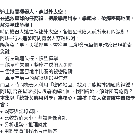
歡
的
追上時間機器人，穿越外太空！
漫
在拯救星球的任務裡，把數學用出來、學起來，破解密碼地圖、
畫
解決星球危機！
數
時間機器人逃往神祕外太空，各個星球陷入前所未有的混亂！
學
阿U一行人追著時間機器人穿越銀河，
4：
降落兔子星、火狐狸星、雪猴星……卻發現每個星球都出現離奇
勇
災難：
闖
— 行星軌道失控、險些撞擊
神
— 能量柱失靈，整座星球陷入黑暗
祕
— 雪猴王國雪地車比賽的祕密陷阱
太
— 異星牢房中的解謎與逃脫任務
空
而且，時間機器人利用「密碼地圖」找到了能毀掉鑰匙的神錘！
—
阿U能否在星球被摧毀前破譯地圖、找回鑰匙，解除所有危機？
統
本集以「統計與應用科學」為核心，讓孩子在太空冒險中自然學
計
會：
與
● 觀察與記錄資料
應
● 比較數值大小、判讀圖像資訊
用
● 分析趨勢、推理線索
科
● 用科學資訊找出最佳解答
學