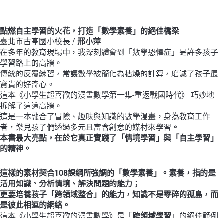
點燃自主學習的火花，打造「數學素養」的絕佳橋梁
臺北市古亭國小校長 /
邢小萍
在多年的教育現場中，我深刻體會到「數學恐懼症」是許多孩子
學習路上的高牆。
傳統的反覆練習，常讓數學被簡化為枯燥的計算，磨滅了孩子最
寶貴的好奇心。
這本《小學生超喜歡的漫畫數學第一集-重返戰國時代》 巧妙地
拆解了這道高牆。
這是一本融合了冒險、趣味與知識的數學漫畫，身為教育工作
者，樂見孩子們透過多元且富含創意的媒材來學習
。
本書最大亮點，在於它真正實踐了「情境學習」與「自主學習」
的精神。
這樣的素材契合108
課綱所強調的「數學素養」。
素養，指的是
活用知識、分析情境、解決問題的能力；
更要培養孩子「跨領域整合」的能力，知識不是零碎的孤島，而
是彼此相連的網絡。
這本《小學生超喜歡的漫畫數學》是「
跨領域學習
」的絕佳範例