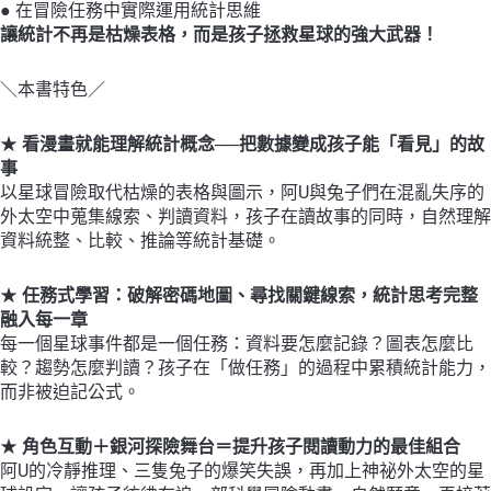
● 在冒險任務中實際運用統計思維
數
讓統計不再是枯燥表格，而是孩子拯救星球的強大武器！
量
＼本書特色／
★
看漫畫就能理解統計概念──把數據變成孩子能「看見」的故
事
以星球冒險取代枯燥的表格與圖示，阿U與兔子們在混亂失序的
外太空中蒐集線索、判讀資料，孩子在讀故事的同時，自然理解
資料統整、比較、推論等統計基礎。
★
任務式學習：破解密碼地圖、尋找關鍵線索，統計思考完整
融入每一章
每一個星球事件都是一個任務：資料要怎麼記錄？圖表怎麼比
較？趨勢怎麼判讀？孩子在「做任務」的過程中累積統計能力，
而非被迫記公式。
★
角色互動＋銀河探險舞台＝提升孩子閱讀動力的最佳組合
阿U的冷靜推理、三隻兔子的爆笑失誤，再加上神祕外太空的星