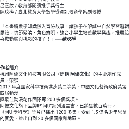
呂嘉紋 / 教育部閱讀推手獎得主
陳玟樺 / 臺北教育大學數學暨資訊教育學系副教授
「本書將數學知識融入冒險故事，讓孩子在解謎中自然學習邏輯
思維。情節緊湊、角色鮮明，適合小學生培養數學興趣，推薦給
喜歡動腦與挑戰的孩子！」──
陳玟樺
作者簡介
杭州阿優文化科技有限公司（簡稱
阿優文化
）的主要創作成
員，榮獲
2017 年度國家科學技術進步獎二等獎、中國文化藝術政府獎第
四屆動漫
獎最佳動漫創作團隊等 200 多個獎項。
阿優文化旗下品牌IP“阿U”系列漫畫書，已銷售數百萬冊，
《阿U 學科學》等片已播出 1200 多集，受到 1.5 億名少年兒童
的喜愛，並出口到 20 多個國家和地區。