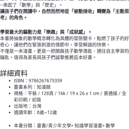
–串起了「數學」與「歷史」。
讓孩子們在閱讀中，自然而然地從「被動接收」轉變為「主動思
考」的角色。
學習最大的驅動力是「樂趣」與「成就感」。
本書將抽象的數學概念轉化為具體的冒險關卡，點燃了孩子的好
奇心，讓他們在緊張刺激的情節中，享受解謎的快樂。
不僅是一本漫畫，更是一把開啟孩子數學潛能、通往自主學習的
鑰匙。值得為家長與孩子們誠摯推薦這本好書。
詳細資料
ISBN：9786267675359
叢書系列：
知漫館
規格：平裝 / 128頁 / 16k / 19 x 26 x 1 cm / 普通級 / 全
彩印刷 / 初版
出版地：台灣
適讀年齡：8歲~12歲
本書分類：
童書/青少年文學
>
知識學習漫畫
>
數學