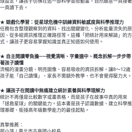
球設定，讓孩子彷彿在追一部科學冒險動畫，自然願意一頁接著
一頁讀下去。
★
遊戲化學習：從星球危機中訓練資料敏感度與科學推理力
任務包含整理觀察到的資料、找出關鍵變化、分析能量流失的原
因、從多組資訊推理正確路徑等。這種「把統計用來解謎」的方
式，讓孩子更容易掌握知識並真正知道如何使用。
★
自主閱讀零負擔——視覺清晰、字量適中、概念拆解一步步帶
著孩子讀懂
流暢的漫畫分鏡、明亮圖像、容易吸收的資訊拆解，讓8～12歲
孩子能「自己讀懂」，家長不需額外教學，也不會覺得壓力大。
★
讓孩子在閱讀中無痛建立統計素養與科學理解力
統計不再僅是比較數字或畫表格，而是孩子在故事中真的用來
「拯救星球」的關鍵能力。這本書是孩子認識數據、建立科學推
理基礎、銜接高年級數學能力的最佳起點。
真摯推薦：
邢小萍 / 臺北市古亭國小校長