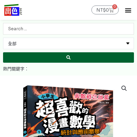
跳
0
購
至
NT$
0
物
主
籃
最新消息
官網限定
線上購書
出色課程
聯絡我們
會員專區
要
Search
內
...
容