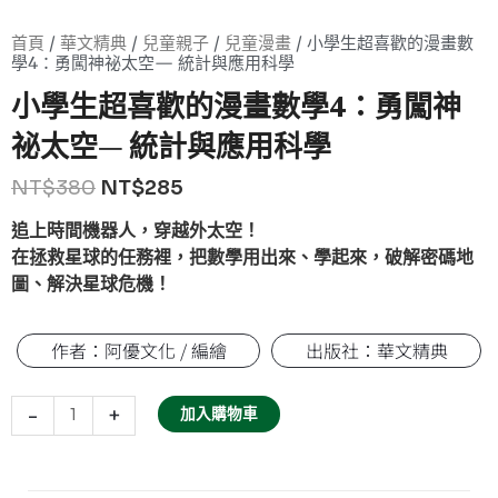
首頁
/
華文精典
/
兒童親子
/
兒童漫畫
/ 小學生超喜歡的漫畫數
學4：勇闖神祕太空— 統計與應用科學
小學生超喜歡的漫畫數學4：勇闖神
祕太空— 統計與應用科學
NT$
380
NT$
285
追上時間機器人，穿越外太空！
在拯救星球的任務裡，把數學用出來、學起來，破解密碼地
圖、解決星球危機！
作者：阿優文化 / 編繪
出版社：華文精典
小
學
-
+
加入購物車
生
超
喜