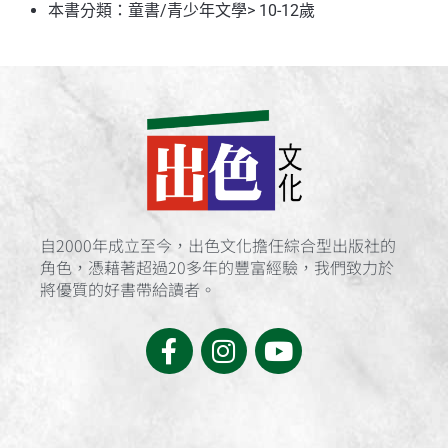
本書分類：
童書/青少年文學
>
10-12歲
自2000年成立至今，出色文化擔任綜合型出版社的
角色，憑藉著超過20多年的豐富經驗，我們致力於
將優質的好書帶給讀者。
F
I
Y
a
n
o
c
s
u
e
t
t
b
a
u