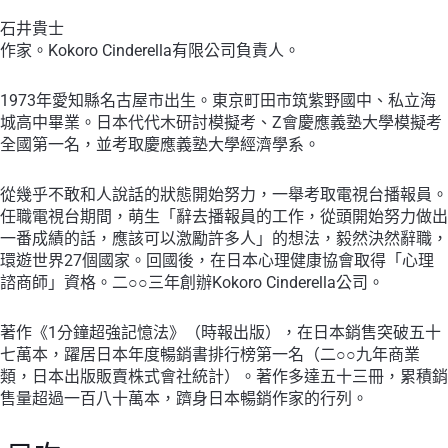
石井貴士
作家。Kokoro Cinderella有限公司負責人。
1973年愛知縣名古屋市出生。東京町田市筑紫野國中、私立海
城高中畢業。日本代代木研討模擬考、Z會慶應義塾大學模擬考
全國第一名，並考取慶應義塾大學經濟學系。
從幾乎不敢和人說話的狀態開始努力，一舉考取電視台播報員。
任職電視台期間，萌生「辭去播報員的工作，從頭開始努力做出
一番成績的話，應該可以激勵許多人」的想法，毅然決然辭職，
環遊世界27個國家。回國後，在日本心理健康協會取得「心理
諮商師」資格。二○○三年創辦Kokoro Cinderella公司。
著作《1分鐘超強記憶法》（時報出版），在日本銷售突破五十
七萬本，躍居日本年度暢銷書排行榜第一名（二○○九年商業
類，日本出版販賣株式會社統計）。著作多達五十三冊，累積銷
售量超過一百八十萬本，躋身日本暢銷作家的行列。