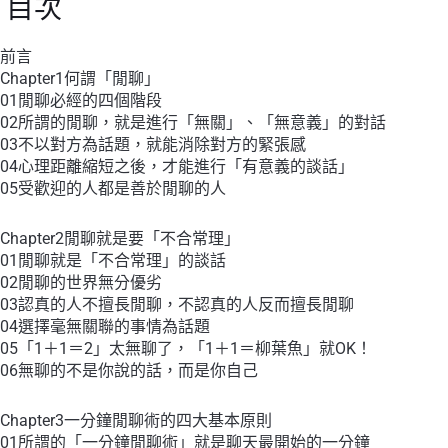
目次
前言
Chapter1何謂「閒聊」
01閒聊必經的四個階段
02所謂的閒聊，就是進行「無關」、「無意義」的對話
03不以對方為話題，就能消除對方的緊張感
04心理距離縮短之後，才能進行「有意義的談話」
05受歡迎的人都是善於閒聊的人
Chapter2閒聊就是要「不合常理」
01閒聊就是「不合常理」的談話
02閒聊的世界無分優劣
03認真的人不擅長閒聊，不認真的人反而擅長閒聊
04選擇毫無關聯的事情為話題
05「1＋1＝2」太無聊了，「1＋1＝柳葉魚」就OK！
06無聊的不是你說的話，而是你自己
Chapter3一分鐘閒聊術的四大基本原則
01所謂的「一分鐘閒聊術」就是聊天最開始的一分鐘