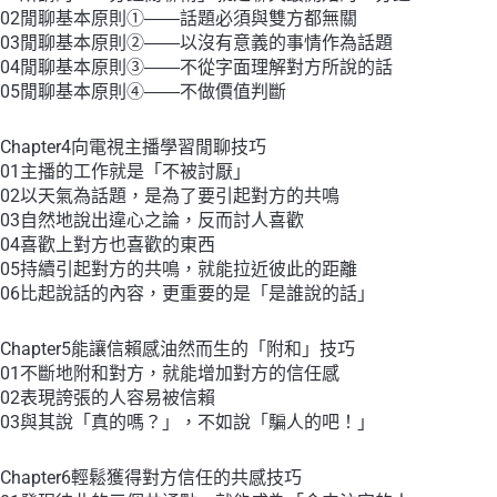
02閒聊基本原則①――話題必須與雙方都無關
03閒聊基本原則②――以沒有意義的事情作為話題
04閒聊基本原則③――不從字面理解對方所說的話
05閒聊基本原則④――不做價值判斷
Chapter4向電視主播學習閒聊技巧
01主播的工作就是「不被討厭」
02以天氣為話題，是為了要引起對方的共鳴
03自然地說出違心之論，反而討人喜歡
04喜歡上對方也喜歡的東西
05持續引起對方的共鳴，就能拉近彼此的距離
06比起說話的內容，更重要的是「是誰說的話」
Chapter5能讓信賴感油然而生的「附和」技巧
01不斷地附和對方，就能增加對方的信任感
02表現誇張的人容易被信賴
03與其說「真的嗎？」，不如說「騙人的吧！」
Chapter6輕鬆獲得對方信任的共感技巧