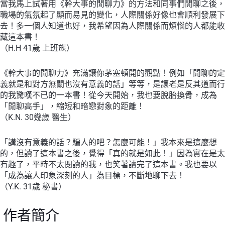
當我馬上試著用《幹大事的閒聊力》的方法和同事們閒聊之後，
職場的氣氛起了顯而易見的變化，人際關係好像也會順利發展下
去！多一個人知道也好，我希望因為人際關係而煩惱的人都能收
藏這本書！
（H.H 41歲 上班族）
《幹大事的閒聊力》充滿讓你茅塞頓開的觀點！例如「閒聊的定
義就是和對方無關也沒有意義的話」等等，是讓老是反其道而行
的我驚嘆不已的一本書！從今天開始，我也要脫胎換骨，成為
「閒聊高手」，縮短和暗戀對象的距離！
（K.N. 30幾歲 醫生）
「講沒有意義的話？騙人的吧？怎麼可能！」我本來是這麼想
的，但讀了這本書之後，覺得「真的就是如此！」因為實在是太
有趣了，平時不太閱讀的我，也笑著讀完了這本書。我也要以
「成為讓人印象深刻的人」為目標，不斷地聊下去！
（Y.K. 31歲 秘書）
作者簡介