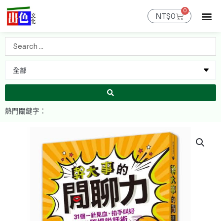
跳
0
購
至
NT$
0
物
主
籃
最新消息
官網限定
線上購書
出色課程
聯絡我們
會員專區
要
Search
內
...
容