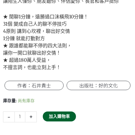
讓陌生人懂你、朋友聽你、伴侶愛你、長官和客戶挺你
★ 閒聊1分鐘，遠勝過口沫橫飛10分鐘！
31個 變成自己人的聊不停技巧
4原則 講到心坎裡，聊出好交情
1分鐘 就能打動對方
★ 跟誰都能聊不停的四大法則，
讓你一開口就聊出好交情！
★ 超過180萬人受益，
不擅言詞，也能立刻上手！
作者：石井貴士
出版社：好的文化
幹
庫存量:
尚有庫存
大
事
的
-
+
加入購物車
閒
聊
力:31