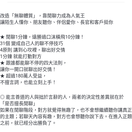
個
一
改造「無聊體質」，靠閒聊力成為人氣王
針
讓陌生人懂你、朋友聽你、伴侶愛你、長官和客戶挺你
見
血、
★ 閒聊1分鐘，遠勝過口沫橫飛10分鐘！
拍
31個 變成自己人的聊不停技巧
手
4原則 講到心坎裡，聊出好交情
叫
1分鐘 就能打動對方
好
★ 跟誰都能聊不停的四大法則，
的
讓你一開口就聊出好交情！
臨
★ 超過180萬人受益，
場
不擅言詞，也能立刻上手！
說
話
術
◎ 能言善道的人與拙於言辭的人，兩者的決定性差異就在於
數
「是否擅長閒聊」
量
如果在閒聊階段，對方就覺得無趣了，也不會想繼續聽你講真正
的主題；若聊天內容有趣，對方也會想聽你說下去。在進入正題
之前，就已經分出勝負了。