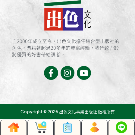
自2000年成立至今，出色文化擔任綜合型出版社的
角色，憑藉著超過20多年的豐富經驗，我們致力於
將優質的好書帶給讀者。
F
I
Y
a
n
o
c
s
u
e
t
t
b
a
u
o
g
b
Copyright © 2026 出色文化事業出版社 版權所有
o
r
e
k
a
-
m