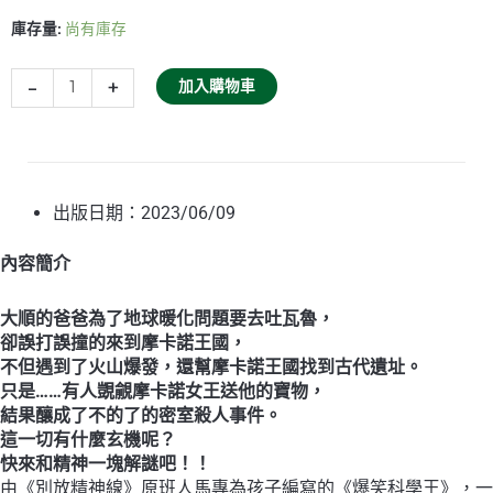
爆
庫存量:
尚有庫存
笑
科
學
-
+
加入購物車
王
(17)：
摩
卡
諾
出版日期：2023/06/09
王
國
內容簡介
的
寶
大順的爸爸為了地球暖化問題要去吐瓦魯，
物
卻誤打誤撞的來到摩卡諾王國，
和
不但遇到了火山爆發，還幫摩卡諾王國找到古代遺址。
密
只是……有人覬覦摩卡諾女王送他的寶物，
室
結果釀成了不的了的密室殺人事件。
數
這一切有什麼玄機呢？
量
快來和精神一塊解謎吧！！
由《別放精神線》原班人馬專為孩子編寫的《爆笑科學王》，一