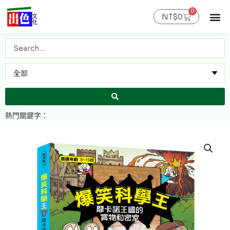
跳
0
購
至
NT$
0
物
主
籃
最新消息
官網限定
線上購書
出色課程
聯絡我們
會員專區
要
Search
內
...
容