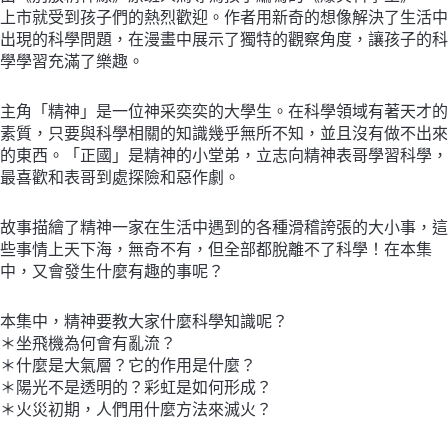
上市就受到孩子們的熱烈歡迎。作者用新奇的想像解決了生活中
出現的科學問題，在漫畫中展示了獨特的觀察角度，讓孩子的科
學學習充滿了樂趣。
主角「精神」是一位神采奕奕的大學生。在科學領域有著天才的
素質，只要與科學相關的知識幾乎無所不知，並且沒有做不出來
的東西。「正國」是精神的小堂弟，立志向精神表哥學習科學，
最喜歡和表哥到處探險和惡作劇。
故事描繪了精神一家在生活中遇到的各種滑稽誇張的大小事，這
些事情上天下海，無奇不有，但全部都脫離不了科學！在本集
中，又會發生什麼有趣的事呢？
本集中，精神要教大家什麼科學知識呢？
＊坐飛機為何會有亂流？
＊什麼是大氣層？它的作用是什麼？
＊陽光不是透明的？彩虹是如何形成？
＊火災初期，人們用什麼方法來滅火？