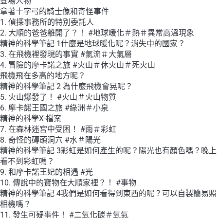
登場人物
拿著十字弓的騎士像和奇怪事件
1. 偵探事務所的特別委託人
2. 大順的爸爸離開了？！ #地球暖化＃熱＃異常高溫現象
精神的科學筆記 1什麼是地球暖化呢？消失中的國家？
3. 在飛機裡發現的事實 #氣流＃大氣層
4. 冒險的摩卡諾之旅 #火山＃休火山＃死火山
飛機飛在多高的地方呢？
精神的科學筆記 2 為什麼飛機會晃呢？
5. 火山爆發了！ #火山＃火山物質
6. 摩卡諾王國之旅 #綠洲＃小泉
精神的科學X-檔案
7. 在森林迷宮中受困！ #雨＃彩虹
8. 奇怪的磚頭洞穴 #水＃陽光
精神的科學筆記 3彩虹是如何產生的呢？陽光也有顏色嗎？晚上
看不到彩虹嗎？
9. 和摩卡諾王妃的相遇 #光
10. 傳說中的寶物在大順家裡？！ #事物
精神的科學筆記 4我們是如何看得到東西的呢？可以自製簡易照
相機嗎？
11. 發生可疑事件！ #二氧化碳＃氧氣