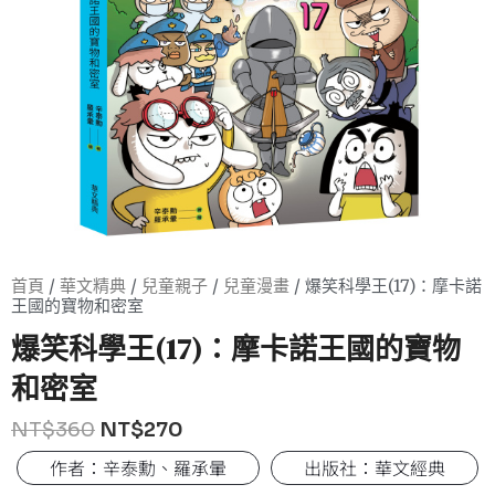
首頁
/
華文精典
/
兒童親子
/
兒童漫畫
/ 爆笑科學王(17)：摩卡諾
王國的寶物和密室
爆笑科學王(17)：摩卡諾王國的寶物
和密室
NT$
360
NT$
270
作者：辛泰勳、羅承暈
出版社：華文經典