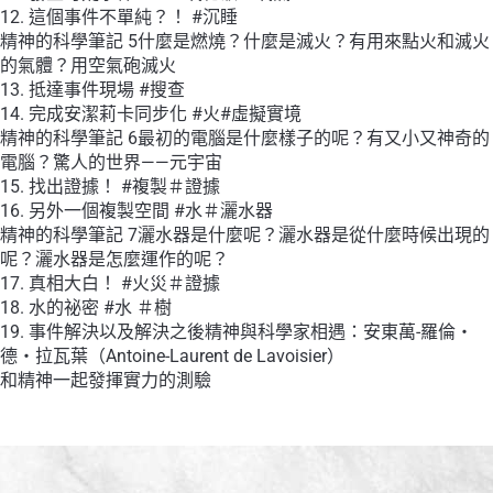
12. 這個事件不單純？！ #沉睡
精神的科學筆記 5什麼是燃燒？什麼是滅火？有用來點火和滅火
的氣體？用空氣砲滅火
13. 抵達事件現場 #搜查
14. 完成安潔莉卡同步化 #火#虛擬實境
精神的科學筆記 6最初的電腦是什麼樣子的呢？有又小又神奇的
電腦？驚人的世界——元宇宙
15. 找出證據！ #複製＃證據
16. 另外一個複製空間 #水＃灑水器
精神的科學筆記 7灑水器是什麼呢？灑水器是從什麼時候出現的
呢？灑水器是怎麼運作的呢？
17. 真相大白！ #火災＃證據
18. 水的祕密 #水 ＃樹
19. 事件解決以及解決之後精神與科學家相遇：安東萬-羅倫・
德・拉瓦葉（Antoine-Laurent de Lavoisier）
和精神一起發揮實力的測驗