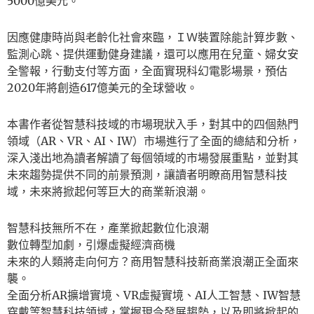
5000億美元。
因應健康時尚與老齡化社會來臨，ＩＷ裝置除能計算步數、
監測心跳、提供運動健身建議，還可以應用在兒童、婦女安
全警報，行動支付等方面，全面實現科幻電影場景，預估
2020年將創造617億美元的全球營收。
本書作者從智慧科技域的市場現狀入手，對其中的四個熱門
領域（AR、VR、AI、IW）市場進行了全面的總結和分析，
深入淺出地為讀者解讀了每個領域的市場發展重點，並對其
未來趨勢提供不同的前景預測，讓讀者明瞭商用智慧科技
域，未來將掀起何等巨大的商業新浪潮。
智慧科技無所不在，產業掀起數位化浪潮
數位轉型加劇，引爆虛擬經濟商機
未來的人類將走向何方？商用智慧科技新商業浪潮正全面來
襲。
全面分析AR擴增實境、VR虛擬實境、AI人工智慧、IW智慧
穿戴等智慧科技領域，掌握現今發展趨勢，以及即將掀起的