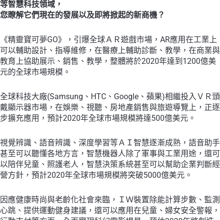
等智慧科技領域，
AI、
您瞭解它們現在的發展以及即將掀起的新商機？
IW
正
《精靈寶可夢GO》，引爆全球ＡＲ遊戲市場，AR應用在工業上
在
可以輔助設計、指導維修，在醫療上輔助診斷、教學，在商業與
顛
教育上協助展示、銷售、教學，整體將於2020年達到1200億美
覆
元的全球市場規模。
每
個
行
全球科技大廠(Samsung、HTC、Google、蘋果)相繼投入ＶＲ頭
業
戴顯示器市場，在娛樂、視聽、房地產銷售與旅遊導覽上，正逐
的
步擴充應用，預計2020年全球市場規模將達500億美元。
科
技
視覺辨識、語音辨識、深度學習等ＡＩ智慧逐漸成熟，語音助手
狂
甚至可以聽懂各地方言，智慧機器人除了軍事與工業用途，還可
潮
以陪伴兒童、照護老人，智慧決策系統甚至可以幫助企業判斷經
數
營方針，預計2020年全球市場規模將突破5000億美元。
量
因應健康時尚與老齡化社會來臨，ＩＷ裝置除能計算步數、監測
心跳、提供運動健身建議，還可以應用在兒童、婦女安全警報，