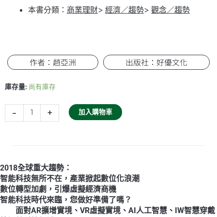
本書分類：
商業理財
>
經濟／趨勢
>
觀念／趨勢
作者：趙亞洲
出版社：好優文化
（實
庫存量:
尚有庫存
戰
篇）
智
-
+
加入購物車
能
革
命
新
商
2018全球重大趨勢：
機：
智能科技無所不在，產業掀起數位化浪潮
掌
數位轉型加劇，引爆虛擬經濟商機
握
智能科技時代來臨，您做好準備了嗎？
AR、
面對AR擴增實境、VR虛擬實境、AI人工智慧、IW智慧穿戴
VR、