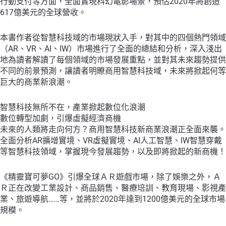
行動支付等方面，全面實現科幻電影場景，預估2020年將創造
617億美元的全球營收。
本書作者從智慧科技域的市場現狀入手，對其中的四個熱門領域
（AR、VR、AI、IW）市場進行了全面的總結和分析，深入淺出
地為讀者解讀了每個領域的市場發展重點，並對其未來趨勢提供
不同的前景預測，讓讀者明瞭商用智慧科技域，未來將掀起何等
巨大的商業新浪潮。
智慧科技無所不在，產業掀起數位化浪潮
數位轉型加劇，引爆虛擬經濟商機
未來的人類將走向何方？商用智慧科技新商業浪潮正全面來襲。
全面分析AR擴增實境、VR虛擬實境、AI人工智慧、IW智慧穿戴
等智慧科技領域，掌握現今發展趨勢，以及即將掀起的新商機！
《精靈寶可夢GO》引爆全球ＡＲ遊戲市場，除了娛樂之外，Ａ
Ｒ正在改變工業設計、商品銷售、醫療培訓、教育現場、影視產
業、旅遊導航……等，並將於2020年達到1200億美元的全球市場
規模。