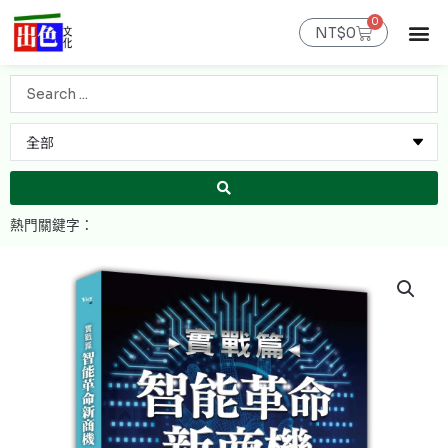
跳
0
購
至
NT$
0
物
主
籃
最新消息
官網限定
線上購書
出色課程
聯絡我們
會員專區
要
Search
內
...
容