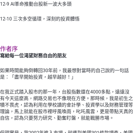
12-9 AI革命推動台股新一波大多頭
12-10 三次多空循環，深刻的投資體悟
作者序
寫給每一位渴望財務自由的朋友
如果時間能夠倒轉回30年前，我最想對當時的自己說的一句話
是：「盡早開始投資，越早越好！」
在我正式踏入股市的那一年，台股指數還在4000多點，遠遠沒
有今天這麼高，網路交易也不像現在方便。那時候，我是初生之
犢不畏虎，認為利用在學校讀的會計學、投資學以及財務管理等
理論，馬上就能在股市裡呼風喚雨，叱吒風雲，更是帶點天真的
自信，認為只要努力研究、勤奮盯盤，就能戰勝市場。
但現實是，我2002年進入市場，就遇到美國301條款調查、美國