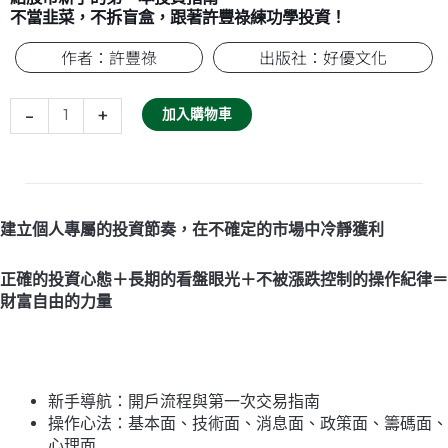
不當韭菜，不拆盲盒，跟著許豐祿練功學投資！
作者：許豐祿
出版社：好優文化
股
市
-
+
加入購物車
豐
神
榜：
一
本
建立個人專屬的投資節奏，在不確定的市場中冷靜獲利
變
神
正確的投資心態＋長期的看盤眼光＋不被漲跌控制的操作紀律＝
通，
財富自由的力量
從
零
開
始
學
新手導航：開戶流程與第一次交易指南
贏
操作心法：基本面、技術面、消息面、政策面、籌碼面、
家
心理面