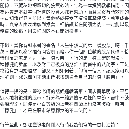
關係，不藏私地把懇切的投資心法，化為一本投資教學指南，因
為這會是本對整個社會的投資人都有幫助，而且又沒有時效性的
長青知識寶典。所以，當他終於接受了這份真摯建議，動筆成書
時，真令人由衷地感到振奮，相信讀者在閱讀之後，一定能以最
務實的原點，用最穩固的基石開始投資。
不過，當你看到本書的書名「人生中該買的第一檔股票」時，千
萬不要誤以為字裡行間會明示暗示你一個四位數的股票代碼。恰
恰相反之處是，這「第一檔股票」，指的是一種正確的想法、一
種穩健的步履，以及對自己投資的期許。而書中的八萬字，正是
寫給有意開始理財、卻又不知如何著手的每一個人，讓大家可以
理解到，究竟如何才能正確地找到適合自己的那檔「股票」。
值得一提的是，豐祿老師的話語邏輯清晰，圖表簡單明暸，平易
近人地將複雜的股市，拆分為一篇篇簡單易懂的章節，書中不談
艱深理論，即使是小白等級的讀者在閱讀上也沒有障礙，唯有
「穩健」，才是在股市站穩腳步的不二法門。
行筆至此，想起豐祿老師剛入行時我為他寫的一首打油詩：