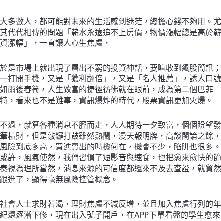
大多數人，都可能對未來的生活感到迷茫，總擔心錢不夠用。尤
其代代相傳的問題「薪水永遠追不上房價，物價漲幅總是高於薪
資漲幅」，一直讓人心生焦慮，
於是市場上就出現了層出不窮的投資神話，要嘛收到飆股簡訊；
一打開手機，又是「獲利翻倍」，又是「名人推薦」，誘人口號
如雨後春筍，人生致富的捷徑彷彿就在眼前，成為第二個巴菲
特，看來也不是難事，資訊爆炸的時代，股票資訊更加火爆。
不過，就算各種消息不脛而走，人人期待一夕致富，個個盼望發
筆橫財，但是敲鑼打鼓雖然熱鬧，漫天報明牌，高談闊論之餘，
風險到底多高，買進賣出的時機何在，機會不少，陷阱也很多。
或許，風氣使然，我們習慣了短影音與速食，也把愈來愈快的節
奏視為理所當然，消息來源的可信度都還來不及去查證，就貿然
跟進了，顯得毫無風險控管概念。
社會人士求財若渴，理財焦慮不減反增，並且加入焦慮行列的年
紀還逐漸下修，現在出入號子開戶，在APP下單看盤的學生愈來