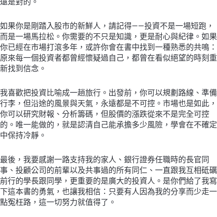
遠是對的。
如果你是剛踏入股市的新鮮人，請記得——投資不是一場短跑，
而是一場馬拉松。你需要的不只是知識，更是耐心與紀律。如果
你已經在市場打滾多年，或許你會在書中找到一種熟悉的共鳴：
原來每一個投資者都曾經懷疑過自己，都曾在看似絕望的時刻重
新找到信念。
我喜歡把投資比喻成一趟旅行。出發前，你可以規劃路線、準備
行李，但沿途的風景與天氣，永遠都是不可控。市場也是如此，
你可以研究財報、分析籌碼，但股價的漲跌從來不是完全可控
的。唯一能做的，就是認清自己能承擔多少風險，學會在不確定
中保持冷靜。
最後，我要感謝一路支持我的家人、銀行證券任職時的長官同
事、投顧公司的前輩以及共事過的所有同仁、一直跟我互相砥礪
前行的學長跟同學，更重要的是廣大的投資人。是你們給了我寫
下這本書的勇氣，也讓我相信：只要有人因為我的分享而少走一
點冤枉路，這一切努力就值得了。