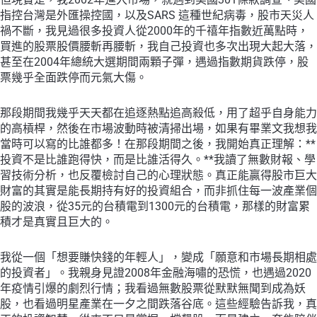
指控台灣是外匯操控國，以及SARS 這種世紀病毒，股市天災人
禍不斷，我見過很多投資人從2000年的千禧年指數近萬點時，
買進的股票股價腰斬再腰斬，我自己投資也多次出現大起大落，
甚至在2004年總統大選期間兩顆子彈，遇過指數期貨跌停，股
票幾乎全面跌停而元氣大傷。
那段期間我幾乎天天都在追逐熱點追高殺低，用了超乎自身能力
的高槓桿，然後在市場波動時被清掃出場，如果有畢業文我想我
當時可以寫的比誰都多！在那段期間之後，我開始真正理解：**
投資不是比誰跑得快，而是比誰活得久。**我讀了無數財報、學
習技術分析，也反覆檢討自己的心理狀態。真正能贏得股市巨大
財富的其實是能長期持有好的投資組合，而非抓住每一波產業個
股的波浪，從35元的台積電到1300元的台積電，那樣的財富累
積才是真實且巨大的。
我從一個「想要賺快錢的年輕人」，變成「願意和市場長期相處
的投資者」。我親身見證2008年金融海嘯的恐慌，也遇過2020
年疫情引爆的劇烈行情；我看過無數股票從默默無聞到成為妖
股，也看過明星產業在一夕之間跌落谷底。這些經驗告訴我，真