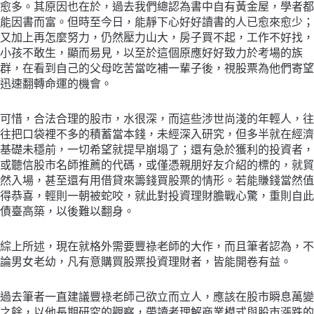
愈多。其原因也在於，過去我們總認為書中自有黃金屋，學者都
能因書而富。但時至今日，能靜下心好好讀書的人已愈來愈少；
又加上再怎麼努力，仍然壓力山大，房子買不起，工作不好找，
小孩不敢生，顯而易見，以至於這個原應好好致力於考場的族
群，在看到自己的父母吃苦當吃補一輩子後，視股票為他們寄望
迅速翻轉命運的機會。
可惜，合法合理的股市，水很深，而這些涉世尚淺的年輕人，往
往把口袋裡不多的積蓄當本錢，未經深入研究，但多半就在經濟
基礎未穩前，一切希望就提早崩塌了；還有急於獲利的投資者，
或聽信股市名師推薦的代碼，或僅憑親朋好友介紹的標的，就貿
然入場，甚至還有用借貸來籌錢買股票的情形。若能賺錢當然值
得恭喜，輕則一朝被蛇咬，就此對投資理財膽戰心驚，重則自此
債臺高築，以後難以翻身。
綜上所述，現在就格外需要豐祿老師的大作，而且筆者認為，不
論男女老幼，凡有意購買股票投資理財者，皆能開卷有益。
過去筆者一直建議豐祿老師己欲立而立人，應該在股市瞬息萬變
之餘，以他長期研究的觀察，帶讀者理解商業模式與股市漲跌的