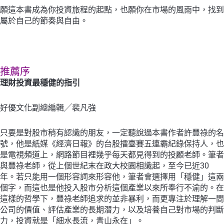
願這本書成為你投資旅程的起點，也願你在市場的風雨中，找到
屬於自己的節奏與自由。
推薦序
理財投資最穩健的指引
好優文化副總編輯╱裴凡強
只要是對股市稍有認識的朋友，一定聽說過本書作者許豐祿的名
號，他是紙媒《經濟日報》的台股擂臺賽五連霸紀錄保持人，也
是電視頻道上，網路節目裡幾乎每天都見得到的投顧老師。筆者
與豐祿老師，從上個世紀末在政大校園相識起，至今已近30
年。若只能用一個形容詞來形容他，筆者會選擇用「穩健」這兩
個字，而這也是他投入股市分析這個產業以來所奉行不渝的。在
這樣的哲學下，豐祿老師追求的並非暴利，而更專注於理解一間
公司的價值、評估產業的長期潛力，以及培養自己對市場的判斷
力，投資就是「細水長流，青山永在」。