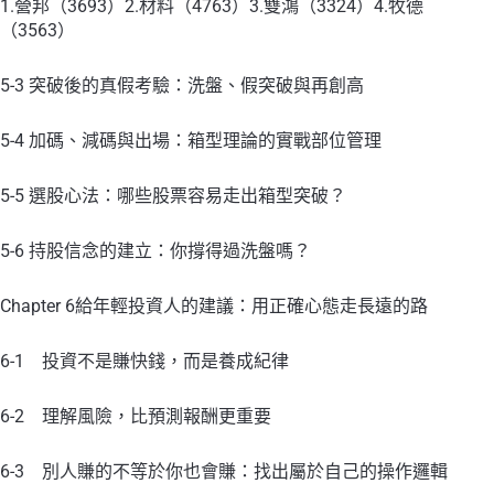
1.營邦（3693）2.材料（4763）3.雙鴻（3324）4.牧德
（3563）
5-3 突破後的真假考驗：洗盤、假突破與再創高
5-4 加碼、減碼與出場：箱型理論的實戰部位管理
5-5 選股心法：哪些股票容易走出箱型突破？
5-6 持股信念的建立：你撐得過洗盤嗎？
Chapter 6給年輕投資人的建議：用正確心態走長遠的路
6-1 投資不是賺快錢，而是養成紀律
6-2 理解風險，比預測報酬更重要
6-3 別人賺的不等於你也會賺：找出屬於自己的操作邏輯