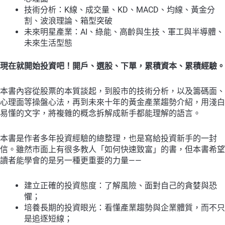
投
技術分析：K線、成交量、KD、MACD、均線、黃金分
資
割、波浪理論、箱型突破
法
未來明星產業：AI、綠能、高齡與生技、軍工與半導體、
則
未來生活型態
數
量
現在就開始投資吧！開戶、選股、下單，累積資本、累積經驗。
本書內容從股票的本質談起，到股市的技術分析，以及籌碼面、
心理面等操盤心法，再到未來十年的黃金產業趨勢介紹，用淺白
易懂的文字，將複雜的概念拆解成新手都能理解的語言。
本書是作者多年投資經驗的總整理，也是寫給投資新手的一封
信。雖然市面上有很多教人「如何快速致富」的書，但本書希望
讀者能學會的是另一種更重要的力量——
建立正確的投資態度：了解風險、面對自己的貪婪與恐
懼；
培養長期的投資眼光：看懂產業趨勢與企業體質，而不只
是追逐短線；