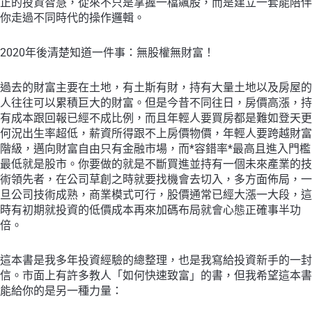
正的投資智慧，從來不只是掌握一檔飆股，而是建立一套能陪伴
你走過不同時代的操作邏輯。
2020年後清楚知道一件事：無股權無財富！
過去的財富主要在土地，有土斯有財，持有大量土地以及房屋的
人往往可以累積巨大的財富。但是今昔不同往日，房價高漲，持
有成本跟回報已經不成比例，而且年輕人要買房都是難如登天更
何況出生率超低，薪資所得跟不上房價物價，年輕人要跨越財富
階級，邁向財富自由只有金融市場，而*容錯率*最高且進入門檻
最低就是股市。你要做的就是不斷買進並持有一個未來產業的技
術領先者，在公司草創之時就要找機會去切入，多方面佈局，一
旦公司技術成熟，商業模式可行，股價通常已經大漲一大段，這
時有初期就投資的低價成本再來加碼布局就會心態正確事半功
倍。
這本書是我多年投資經驗的總整理，也是我寫給投資新手的一封
信。市面上有許多教人「如何快速致富」的書，但我希望這本書
能給你的是另一種力量：