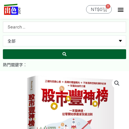
跳
0
購
至
NT$
0
物
主
籃
最新消息
官網限定
線上購書
出色課程
聯絡我們
會員專區
要
Search
內
...
容