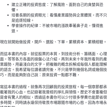
建立正確的投資態度：了解風險、面對自己的貪婪與恐
懼。
培養長期的投資眼光：看懂產業趨勢與企業體質，而不只
是追逐短線。
學會操作的紀律：不被市場的漲跌牽著鼻子走，懂得進
退。
現在就開始做投資，開戶、選股、下單，累積資本、累積經驗。
而這本書的內容，就從股票的本質，到技術分析、籌碼面、心理
面，等等各方各面的操盤心法介紹，再到未來十年我所看到的產
業趨勢，用最淺白的文字，把複雜的概念拆解成每個人都能理解
的語言。我希望每位讀者讀完後，不只是學到幾個名詞或幾個技
巧，而是能夠對自己說：原來投資一點都不難，
寫這本書的過程，就像再次回顧我的投資旅程。每一個章節都承
載著我的心血，也記錄著我曾經的掙扎與領悟。歷史不會重複但
是會有驚人的相似，透過這本書你可以少付很多學費也能節省很
多時間，同時請永遠保持敬畏市場跟隨市場的心態，因為市場永