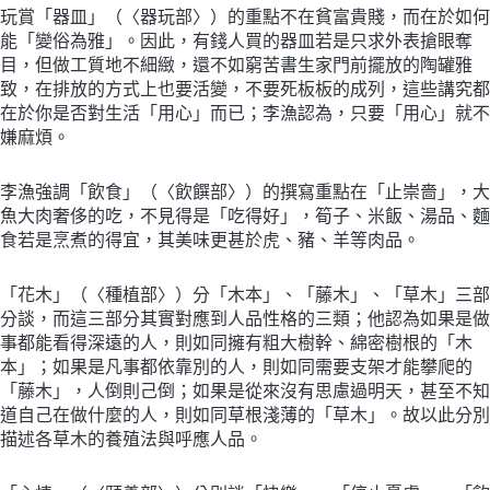
玩賞「器皿」（〈器玩部〉）的重點不在貧富貴賤，而在於如何
能「變俗為雅」。因此，有錢人買的器皿若是只求外表搶眼奪
目，但做工質地不細緻，還不如窮苦書生家門前擺放的陶罐雅
致，在排放的方式上也要活變，不要死板板的成列，這些講究都
在於你是否對生活「用心」而已；李漁認為，只要「用心」就不
嫌麻煩。
李漁強調「飲食」（〈飲饌部〉）的撰寫重點在「止崇嗇」，大
魚大肉奢侈的吃，不見得是「吃得好」，筍子、米飯、湯品、麵
食若是烹煮的得宜，其美味更甚於虎、豬、羊等肉品。
「花木」（〈種植部〉）分「木本」、「藤木」、「草木」三部
分談，而這三部分其實對應到人品性格的三類；他認為如果是做
事都能看得深遠的人，則如同擁有粗大樹幹、綿密樹根的「木
本」；如果是凡事都依靠別的人，則如同需要支架才能攀爬的
「藤木」，人倒則己倒；如果是從來沒有思慮過明天，甚至不知
道自己在做什麼的人，則如同草根淺薄的「草木」。故以此分別
描述各草木的養殖法與呼應人品。