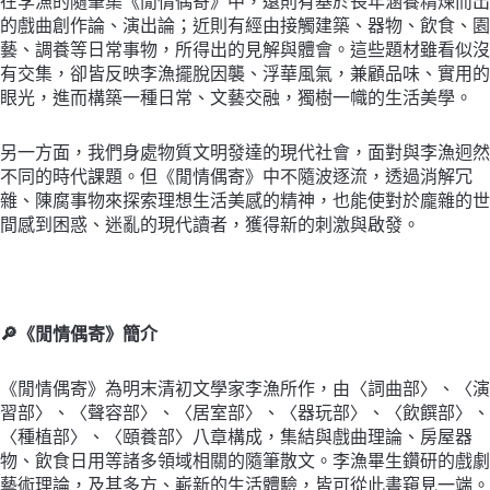
在李漁的隨筆集《閒情偶寄》中，遠則有基於長年涵養精煉而出
落
的戲曲創作論、演出論；近則有經由接觸建築、器物、飲食、園
窠
藝、調養等日常事物，所得出的見解與體會。這些題材雖看似沒
臼
有交集，卻皆反映李漁擺脫因襲、浮華風氣，兼顧品味、實用的
的
眼光，進而構築一種日常、文藝交融，獨樹一幟的生活美學。
獨
門
另一方面，我們身處物質文明發達的現代社會，面對與李漁迥然
生
不同的時代課題。但《閒情偶寄》中不隨波逐流，透過消解冗
活
雜、陳腐事物來探索理想生活美感的精神，也能使對於龐雜的世
藝
間感到困惑、迷亂的現代讀者，獲得新的刺激與啟發。
術
數
量
🔎
《閒情偶寄》簡介
《閒情偶寄》為明末清初文學家李漁所作，由〈詞曲部〉、〈演
習部〉、〈聲容部〉、〈居室部〉、〈器玩部〉、〈飲饌部〉、
〈種植部〉、〈頤養部〉八章構成，集結與戲曲理論、房屋器
物、飲食日用等諸多領域相關的隨筆散文。李漁畢生鑽研的戲劇
藝術理論，及其多方、嶄新的生活體驗，皆可從此書窺見一端。