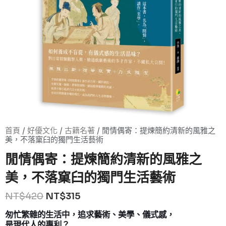
首頁
/
好優文化
/
古籍名著
/ 閒情偶寄：提煉簡約清新的風雅之
美，不落窠臼的獨門生活藝術
閒情偶寄：提煉簡約清新的風雅之
美，不落窠臼的獨門生活藝術
NT$
420
NT$
315
匆忙繁雜的生活中，追求藝術、美學、儀式感，
是現代人的專利？