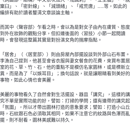
窠臼」、「密針線」、「減頭緒」、「戒荒唐」……等，如此的
編排有助於讀者釐清文章談論主軸。
而其中〈聲容部〉乍看之時，會以為是對女子由內在膚質、態度
到外在妝飾的觀點分享，但扣連後面的〈習技〉小節一起閱讀
時，會發現這整篇其實是對扮演女角的揣摩指點。
「居舍」（〈居室部〉）則由房屋內部擺設談到外部山石布置。
李漁自己提到，他甚至會省衣服與妻女餐食的花費，來買布置居
室的花、草、竹、石，他的重點不是模仿名家園林，或是標新立
異，而是為了「以娛耳目」；換句話說，就是讓眼睛看到美好的
事物，如此心情也會美麗。
美麗的事物看久了自然會對生活擺設、器皿「講究」，這樣的講
究不單是實際功能的好，譬如：打掃的學問；還有連帶的講究起
「氛圍」，所以才帶出園林打造的意象要求；譬如：打造小山丘
時，石紋跟石色必須取其相同，如果不注意它的紋路與色澤而亂
擺，則不耐看，園林美感難以持久。