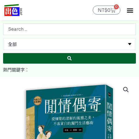
跳
0
購
至
NT$
0
物
主
籃
最新消息
官網限定
線上購書
出色課程
聯絡我們
會員專區
要
Search
內
...
容