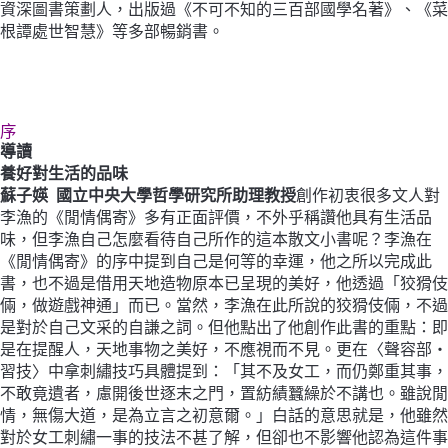
資深圖書策劃人，出版過《不可不知的三百部國學名著》、《菜
根譚處世智慧》等多部暢銷書。
序
導讀
養好對生活的品味
蘇子媖 國立中央大學哲學研究所助理教授
創作初衷很多文人對
李漁的《閒情偶寄》多有正面評價，不外乎稱讚他具有生活品
味，但李漁自己怎麼看待自己所作的這本散文小書呢？李漁在
《閒情偶寄》的序中提到自己是何等的幸運，他之所以完成此
書，也不過是借用天地造物原本已呈現的美好，他透過「狡猾伎
倆，做遊戲神通」而已。當然，李漁在此所說的狡猾伎倆，不過
是對於自己文采的自謙之詞。但他點出了他創作此書的重點：即
是在提醒人，天地事物之美好，不應視而不見。更在〈聲容部・
習技〉中拿刺繡技巧具體提到：「其不及女工，而仍鄭重其事，
不敢竟遺者，慮開後世逐末之門，置紡績蠶繰於不講也。雖說閒
情，無傷大道，是為立言之初意爾。」白話的意思就是，他雖然
對於女工刺繡一事的技法不甚了解，但卻也不影響他認為這件事