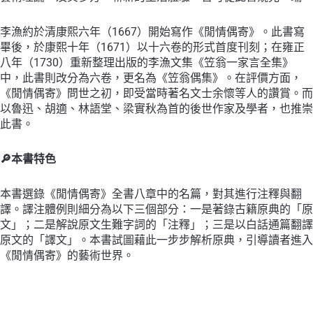
李漁約於清康熙六年（1667）開始寫作《閒情偶寄》。此書寫
畢後，於康熙十年（1671）以十六卷的形式首度刊刻；在雍正
八年（1730）重新整理出版的李漁文集《笠翁一家言全集》
中，此書則改分為六卷，更名為《笠翁偶集》。在評價方面，
《閒情偶寄》問世之初，即受當時著名文士余懷等人的讚賞。而
以魯迅、胡適、林語堂、梁實秋為首的後世作家及學者，也推崇
此書。
🔎
本書特色
本書選錄《閒情偶寄》全書八章中的名篇，對其進行注釋與翻
譯。譯注體例則細分為以下三個部分：一是著錄古籍原典的「原
文」；二是解說原文生難字詞的「注釋」；三是以白話通篇翻譯
原文的「譯文」。本書試圖藉此一步步解析原典，引導讀者進入
《閒情偶寄》的藝術世界。