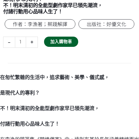
不！明末清初的全能型劇作家早已領先潮流，
付諸行動用心品味人生了！
作者：李漁著；蔡踐解譯
出版社：好優文化
閒
情
-
+
加入購物車
偶
寄：
提
煉
簡
在匆忙繁雜的生活中，追求藝術、美學、儀式感，
約
清
是現代人的專利？
新
的
不！明末清初的全能型劇作家早已領先潮流，
風
雅
之
付諸行動用心品味人生了！
美，
不