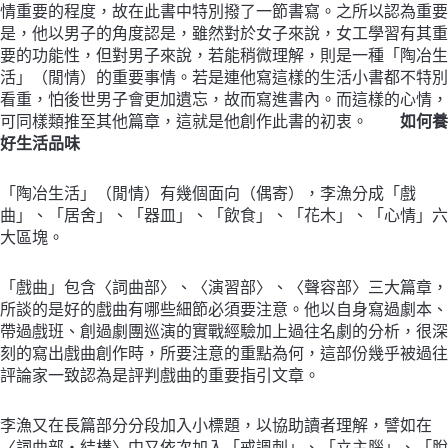
情重要的程度，故在此書中特別撥了一節書寫。之所以認為重要
是，他以男子的角度認是，雖然對於女子來說，女工學習有其重
要的功能性，但對男子來說，若能稍微理解，則是一種「陶冶生
活」（閒情）的重要事情。若是連他寫這樣的生活小書都不特別
看重，怕後世男子會更加遺忘，故而寫進書內。而這樣的心情，
可同樣類推至其他篇章，這就是他創作此書的初衷。
如何養
好生活品味
「陶冶生活」（閒情）有幾個面向（偶寄），李漁分成「戲
曲」、「居舍」、「器皿」、「飲食」、「花木」、「心情」六
大區塊。
「戲曲」包含〈詞曲部〉、〈演習部〉、〈聲容部〉三大篇章，
所談的是好的戲曲有哪些細節必須要注意。他以自身寫過劇本、
帶過戲班、創過劇團巡演的實戰經驗加上過往名劇的分析，很深
刻的寫出戲曲創作時，所要注意的重點為何，這部份幾乎被過往
評論家一致認為是評判戲曲的重要指引文章。
李漁又在長篇部分分段加入小標題，以協助讀者理解，譬如在
〈詞曲部・結構〉中又依次加入「戒諷刺」、「立主腦」、「脫