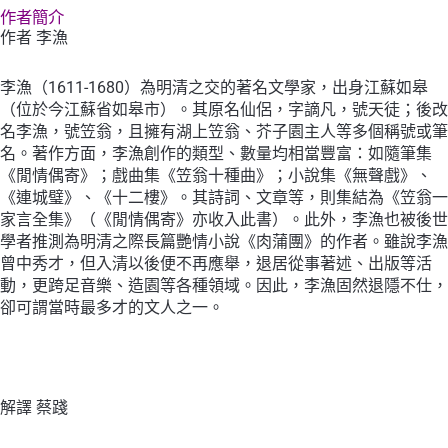
作者簡介
作者 李漁
李漁（1611-1680）為明清之交的著名文學家，出身江蘇如皋
（位於今江蘇省如皋市）。其原名仙侶，字謫凡，號天徒；後改
名李漁，號笠翁，且擁有湖上笠翁、芥子園主人等多個稱號或筆
名。著作方面，李漁創作的類型、數量均相當豐富：如隨筆集
《閒情偶寄》；戲曲集《笠翁十種曲》；小說集《無聲戲》、
《連城璧》、《十二樓》。其詩詞、文章等，則集結為《笠翁一
家言全集》（《閒情偶寄》亦收入此書）。此外，李漁也被後世
學者推測為明清之際長篇艷情小說《肉蒲團》的作者。雖說李漁
曾中秀才，但入清以後便不再應舉，退居從事著述、出版等活
動，更跨足音樂、造園等各種領域。因此，李漁固然退隱不仕，
卻可謂當時最多才的文人之一。
解譯 蔡踐