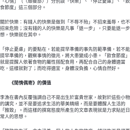
「心情」（〈頤養部〉）分別談「快樂」、「停止憂慮」、「飲
食節度」這三個部分。
關於快樂：有錢人的快樂是做到「不辱不殆」不招來羞辱，也不
招來危險；沒有錢的人的快樂是凡事「退一步」，只要能退一步
想，快樂就在其中。
「停止憂慮」的要點在，若能提早準備的事先防範準備，若不能
提早準備的，觀察事情的徵兆，將大患變成小患。「飲食節度」
就是提醒人依著食物的屬性搭配食用，再配合自己的身體適當
吃，這樣就對了；而吃得適宜，身體沒負擔，心情自然好。
《閒情偶寄》的價值
李漁在書內反覆強調自己不是出生於富貴世家，故對於這些小物
的講究，並不是要追求生活的華美精細，而是要體醒人生活的
「雅致」。而這樣的撰寫態度所產生的文章表現就是力求貼近日
常人的思想。