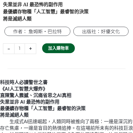
失業並非 AI 最恐怖的副作用
最優續存物種「人工智慧」最睿智的決策
將是滅絕人類
作者： 詹姆斯‧巴拉特
出版社：好優文化
超
智
-
+
加入購物車
慧
啟
示
錄：
AI
科技時人必讀警世之書
引
《AI人工智慧大爆炸》
爆
直陳驚人震撼、沉痛省思之AI真相
人
失業並非 AI 最恐怖的副作用
類
最優續存物種「人工智慧」最睿智的決策
末
將是滅絕人類
日
生成式AI迅速崛起，人類同時被推向了兩極：一邊是深沉的
倒
存亡焦慮，一邊是盲目的熱情追捧。在這場前所未有的科技巨浪
數