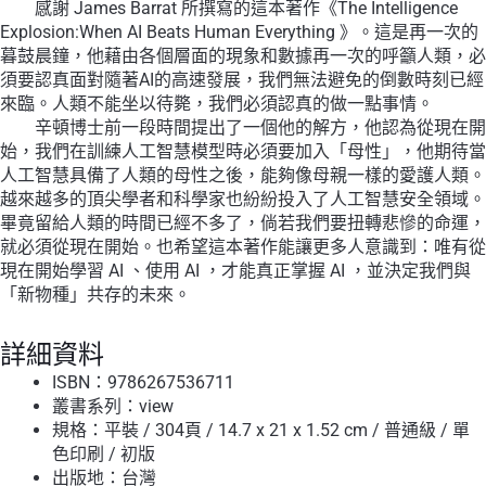
感謝 James Barrat 所撰寫的這本著作《The Intelligence
Explosion:When AI Beats Human Everything 》。這是再一次的
暮鼓晨鐘，他藉由各個層面的現象和數據再一次的呼籲人類，必
須要認真面對隨著AI的高速發展，我們無法避免的倒數時刻已經
來臨。人類不能坐以待斃，我們必須認真的做一點事情。
辛頓博士前一段時間提出了一個他的解方，他認為從現在開
始，我們在訓練人工智慧模型時必須要加入「母性」，他期待當
人工智慧具備了人類的母性之後，能夠像母親一樣的愛護人類。
越來越多的頂尖學者和科學家也紛紛投入了人工智慧安全領域。
畢竟留給人類的時間已經不多了，倘若我們要扭轉悲慘的命運，
就必須從現在開始。也希望這本著作能讓更多人意識到：唯有從
現在開始學習 AI 、使用 AI ，才能真正掌握 AI ，並決定我們與
「新物種」共存的未來。
詳細資料
ISBN：9786267536711
叢書系列：
view
規格：平裝 / 304頁 / 14.7 x 21 x 1.52 cm / 普通級 / 單
色印刷 / 初版
出版地：台灣