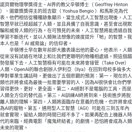
諾貝爾物理學獎得主、AI界的教父辛頓博士（ Geoffrey Hinton
）、圖靈獎獎得主的班吉歐（ Yoshua Bengio ）和馬斯克為代
表。他們相信從種種跡象顯示，當生成式人工智慧出現後，人工
智慧早就已經超越了人類，並且具備了自我意識，甚至會出現欺
騙和威脅人類的行為。在可預見的未來，人工智慧將能透過自我
學習不斷迭代，並以人類無法想像的速度提升「牠」的智慧。我
本人也是「 AI 威脅論」的信仰者。
辛頓博士早在數年前即大膽表達出他的憂心，他表示，人類
從來沒有試過在地球上和比我們更聰明的物種相處過。照這個趨
勢發展下去，人工智慧極有可能在未來將會接管（Take Over）
人類。OpenAI的聯合創辦人伊利亞（Ilya）在回到母校多倫多大
學對畢業生講話時，更做出了五個悲觀的預測：第一，現在的人
類也許將會成為最後一批需要學習的人、因為AI很快會比你們學
習得更快、更好、更全面。第二，AI絕對不是電腦的工具，而是
人類全方位的替代品。第三，AI訓練AI終將到來。技術進步將脫
離人類的理解。第四，人類將面臨存在意義的危機，也許將會成
為AI的寵物。第五，通用型人工智慧（AGI）可能在三到五年內
就會實現，留給人類的時間已經不多了。如果再配合上機器人時
代的來臨，經典電影「魔鬼終結者」的劇情，恐怕將會成為人類
未來的現實。