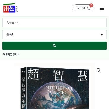
跳
0
購
至
NT$
0
物
主
籃
最新消息
官網限定
線上購書
出色課程
聯絡我們
會員專區
要
Search
內
...
容