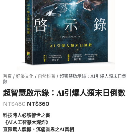
首頁
/
好優文化
/
自然科普
/ 超智慧啟示錄：AI引爆人類末日倒
數
超智慧啟示錄：AI引爆人類末日倒數
NT$
480
NT$
360
科技時人必讀警世之書
《AI人工智慧大爆炸》
直陳驚人震撼、沉痛省思之AI真相