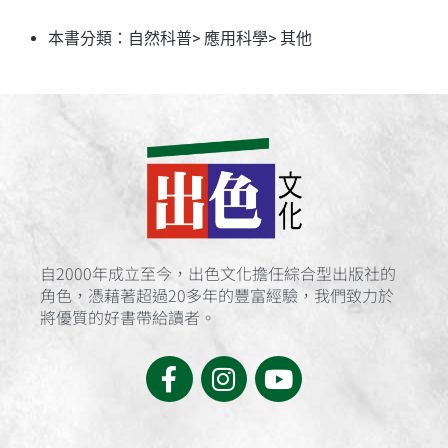
本書分類：
自然科普
>
應用科學
>
其他
自2000年成立至今，出色文化擔任綜合型出版社的
角色，憑藉著超過20多年的豐富經驗，我們致力於
將優質的好書帶給讀者。
F
I
Y
a
n
o
c
s
u
e
t
t