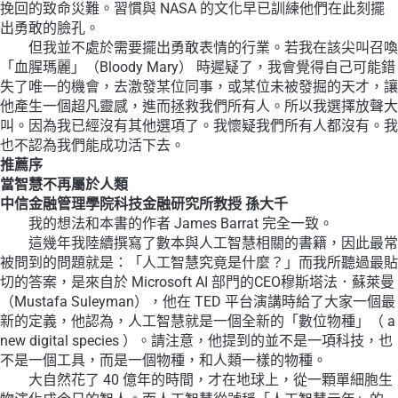
挽回的致命災難。習慣與 NASA 的文化早已訓練他們在此刻擺
出勇敢的臉孔。
但我並不處於需要擺出勇敢表情的行業。若我在該尖叫召喚
「血腥瑪麗」（Bloody Mary） 時遲疑了，我會覺得自己可能錯
失了唯一的機會，去激發某位同事，或某位未被發掘的天才，讓
他產生一個超凡靈感，進而拯救我們所有人。所以我選擇放聲大
叫。因為我已經沒有其他選項了。我懷疑我們所有人都沒有。我
也不認為我們能成功活下去。
推薦序
當智慧不再屬於人類
中信金融管理學院科技金融研究所教授 孫大千
我的想法和本書的作者 James Barrat 完全一致。
這幾年我陸續撰寫了數本與人工智慧相關的書籍，因此最常
被問到的問題就是：「人工智慧究竟是什麼？」而我所聽過最貼
切的答案，是來自於 Microsoft AI 部門的CEO穆斯塔法．蘇萊曼
（Mustafa Suleyman），他在 TED 平台演講時給了大家一個最
新的定義，他認為，人工智慧就是一個全新的「數位物種」（ a
new digital species ）。請注意，他提到的並不是一項科技，也
不是一個工具，而是一個物種，和人類一樣的物種。
大自然花了 40 億年的時間，才在地球上，從一顆單細胞生