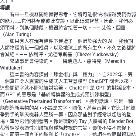
人」。
導讀
看來一旦機器開始懂得思考，它將可能很快地超越我們微弱
的能力……它們甚至能彼此交談，以此砥礪智慧。因此，我們必
須預料，到某個階段，機器將會接管一切。—— 艾倫・圖靈
（Alan Turing）
如果有人在現有條件下建造了一個過於強大的 AI ，我預期
人類物種的每一個成員，以及地球上的所有生命，不久之後都將
會滅絕。—— 依利澤・尤德考斯基（Eliezer Yudkowsky）
鬼故事是會傳染的。—— 梅瑞迪思・惠特克（Meredith
Whittaker）
這本書的內容探討「煉金術」與「權力」。自2022年，第
一個真正令人震驚的生成式人工智慧模型 ChatGPT 問世以來，
這些關鍵字就不斷地被討論著。 ChatGPT 是 GPT 的對話版本，
而 GPT 的意思是「基於轉換器的生成式預訓練模型」
（Generative Pre-trained Transformer）。換句話說，它是一種
能創造新事物的AI，不論是文字、圖像，甚至音樂。它比其他競
爭對手的聊天機器人更勝一籌，因為那些對手經常以尷尬的登
場，羞辱它們的開發者。像是微軟的 Tay 與臉書的 Blender Bot
都曾經發表過性別歧視與種族歧視的言論，最後不得不倉促下
架。而第一個真正的勝利者「ChatGPT」，這項在軟體與資料結