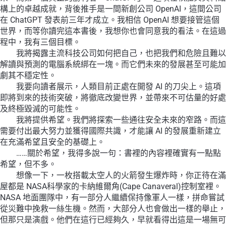
構上的卓越成就，背後推手是一間新創公司 OpenAI，這間公司
在 ChatGPT 發表前三年才成立。我相信 OpenAI 想要接管這個
世界，而等你讀完這本書後，我想你也會同意我的看法。在這過
程中，我有三個目標。
我將揭露主流科技公司如何把自己，也把我們和危險且難以
解讀與預測的電腦系統綁在一塊。而它們未來的發展甚至可能加
劇其不穩定性。
我要向讀者展示，人類目前正處在開發 AI 的刀尖上。這項
即將到來的技術突破，將徹底改變世界，並帶來不可估量的好處
及終極毀滅的可能性。
我將提供希望。我們將探索一些通往安全未來的窄路。而這
需要付出最大努力並獲得國際共識，才能讓 AI 的發展重新建立
在充滿希望且安全的基礎上。
……關於希望，我得多說一句：書裡的內容裡確實有一點點
希望，但不多。
想像一下，一枚搭載太空人的火箭發生爆炸時，你正待在滿
屋都是 NASA科學家的卡納維爾角(Cape Canaveral)控制室裡。
NASA 地面團隊中，有一部分人繼續保持像軍人一樣，拼命嘗試
從災難中挽救一絲生機。然而，大部分人也會做出一樣的舉止，
但那只是演戲。他們在這行已經夠久，早就看得出這是一場無可