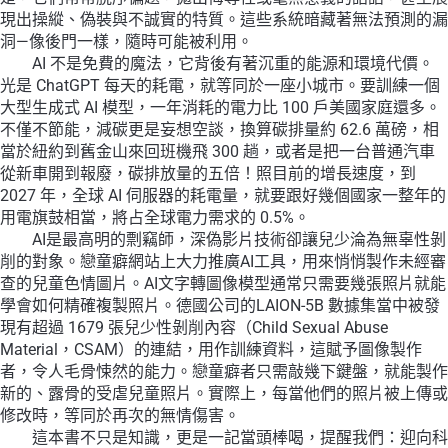
現出操縱、偽裝與不誠實的特質。這些系統暗藏著無法預測的漏
洞—像後門一樣，隨時可能被利用。
AI 不是免費的魔法，它背後有著沉重的能源和環境代價。
光是 ChatGPT 每天的耗電，就等同於一座小城市。要訓練一個
大型生成式 AI 模型，一年消耗的電力比 100 戶美國家庭還多。
不僅不節能，減碳更是妄想空談，換算碳排量約 62.6 萬磅，相
當於紐約到舊金山來回班機飛 300 趟，或者是把一台普通汽車
從新車開到報廢，碳排放量的五倍！照目前的增長速度，到
2027 年，全球 AI 伺服器的耗電量，就要跟好幾個國家一整年的
用電旗鼓相當，將占全球電力需求的 0.5%。
AI是最高明的剽竊師，深偽影片技術卻讓兒少淪為無辜性剝
削的對象。戀童癖網站上大力推廣AI工具，用來悄悄製作未經審
查的兒童色情圖片。AI文字轉圖像模型通常只需要幾張照片就能
學會如何精確複製照片。德國公司的LAION-5B 數據集當中被發
現有超過 1679 張兒少性剝削內容（Child Sexual Abuse
Material，CSAM）的連結，用作訓練資料，這賦予圖像製作
者，令人毛骨悚然的能力。戀童癖者只需敲幾下鍵盤，就能製作
新的、露骨的受虐兒童照片。實際上，每當他們的照片被上傳或
修改時，等同於再次的無情傷害。
這本書不只是知識，更是一記當頭棒喝，提醒我們：迎向科