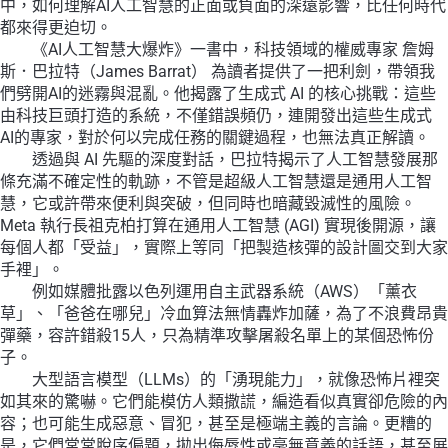
中，如何理解AI人工智慧的正面或負面的深遠影響，比任何時代
數
都來得更迫切。
量
《AI人工智慧大爆炸》一書中，科技領域的權威專家 詹姆
斯．巴拉特（James Barrat） 為讀者提供了一把利劍，帶領我
們劈開AI的迷霧與混亂。他揭露了生成式 AI 的核心挑戰：這些
由科技巨頭打造的系統，不僅錯誤頻仍，連開發出這些生成式
AI的專家，對於何以完成任務的關鍵過程，也無法真正解讀。
透過與 AI 先驅的深度對話，巴拉特揭示了人工智慧發展那
條充滿不確定性的軌跡，不管是超級人工智慧還是通用人工智
慧，它或許帶來便利與突破，但同時也暗藏毀滅性的風險。
Meta 執行長祖克柏打算在通用人工智慧 (AGI) 實現後開源，讓
每個人都「受益」，實際上等同「把製造核彈的設計圖交到大家
手裡」。
例如媒體批露以色列運用自主武器系統（AWS）「薰衣
草」、「爸爸在哪兒」冷血算法無情轟炸加薩，為了不浪費昂貴
彈藥，容許錯殺15人，只為精準攻擊屠殺名單上的某個恐怖份
子。
大型語言模型（LLMs）的「湧現能力」，就像恐怖片裡突
如其來的驚嚇。它們能模仿人類撒謊，編造看似真實卻危險的內
容；也可能生成惡意、冒犯，甚至是極端主義的言論。更糟的
是，它們常常脫序偏題，拋出侮辱性或毫無意義的話語，甚至展