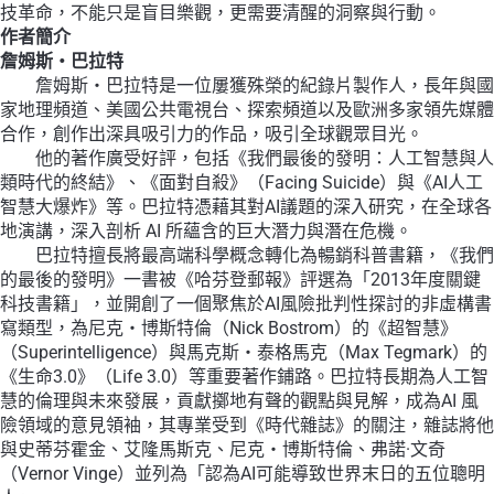
技革命，不能只是盲目樂觀，更需要清醒的洞察與行動。
作者簡介
詹姆斯・巴拉特
詹姆斯・巴拉特是一位屢獲殊榮的紀錄片製作人，長年與國
家地理頻道、美國公共電視台、探索頻道以及歐洲多家領先媒體
合作，創作出深具吸引力的作品，吸引全球觀眾目光。
他的著作廣受好評，包括《我們最後的發明：人工智慧與人
類時代的終結》、《面對自殺》（Facing Suicide）與《AI人工
智慧大爆炸》等。巴拉特憑藉其對AI議題的深入研究，在全球各
地演講，深入剖析 AI 所蘊含的巨大潛力與潛在危機。
巴拉特擅長將最高端科學概念轉化為暢銷科普書籍，《我們
的最後的發明》一書被《哈芬登郵報》評選為「2013年度關鍵
科技書籍」，並開創了一個聚焦於AI風險批判性探討的非虛構書
寫類型，為尼克・博斯特倫（Nick Bostrom）的《超智慧》
（Superintelligence）與馬克斯・泰格馬克（Max Tegmark）的
《生命3.0》（Life 3.0）等重要著作鋪路。巴拉特長期為人工智
慧的倫理與未來發展，貢獻擲地有聲的觀點與見解，成為AI 風
險領域的意見領袖，其專業受到《時代雜誌》的關注，雜誌將他
與史蒂芬霍金、艾隆馬斯克、尼克・博斯特倫、弗諾·文奇
（Vernor Vinge）並列為「認為AI可能導致世界末日的五位聰明