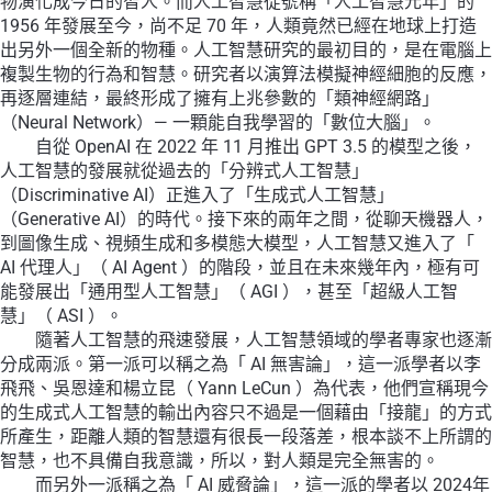
物演化成今日的智人。而人工智慧從號稱「人工智慧元年」的
1956 年發展至今，尚不足 70 年，人類竟然已經在地球上打造
出另外一個全新的物種。人工智慧研究的最初目的，是在電腦上
複製生物的行為和智慧。研究者以演算法模擬神經細胞的反應，
再逐層連結，最終形成了擁有上兆參數的「類神經網路」
（Neural Network）— 一顆能自我學習的「數位大腦」。
自從 OpenAI 在 2022 年 11 月推出 GPT 3.5 的模型之後，
人工智慧的發展就從過去的「分辨式人工智慧」
（Discriminative AI）正進入了「生成式人工智慧」
（Generative AI）的時代。接下來的兩年之間，從聊天機器人，
到圖像生成、視頻生成和多模態大模型，人工智慧又進入了「
AI 代理人」（ AI Agent ）的階段，並且在未來幾年內，極有可
能發展出「通用型人工智慧」（ AGI ），甚至「超級人工智
慧」（ ASI ）。
隨著人工智慧的飛速發展，人工智慧領域的學者專家也逐漸
分成兩派。第一派可以稱之為「 AI 無害論」，這一派學者以李
飛飛、吳恩達和楊立昆（ Yann LeCun ）為代表，他們宣稱現今
的生成式人工智慧的輸出內容只不過是一個藉由「接龍」的方式
所產生，距離人類的智慧還有很長一段落差，根本談不上所謂的
智慧，也不具備自我意識，所以，對人類是完全無害的。
而另外一派稱之為「 AI 威脅論」，這一派的學者以 2024年